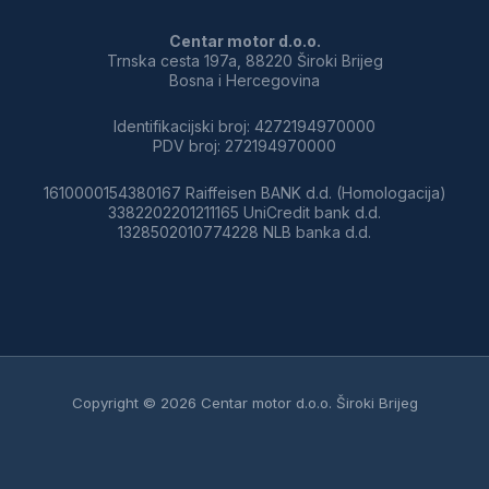
Centar motor d.o.o.
Trnska cesta 197a, 88220 Široki Brijeg
Bosna i Hercegovina
Identifikacijski broj: 4272194970000
PDV broj: 272194970000
1610000154380167 Raiffeisen BANK d.d. (Homologacija)
3382202201211165 UniCredit bank d.d.
1328502010774228 NLB banka d.d.
Copyright © 2026 Centar motor d.o.o. Široki Brijeg