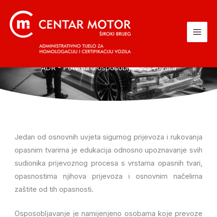
Skip
to
content
ADR - Potvrda o osposobljenosti vozača
Jedan od osnovnih uvjeta sigurnog prijevoza i rukovanja
opasnim tvarima je edukacija odnosno upoznavanje svih
sudionika prijevoznog procesa s vrstama opasnih tvari,
opasnostima njihova prijevoza i osnovnim načelima
zaštite od tih opasnosti.
Osposobljavanje je namijenjeno osobama koje prevoze