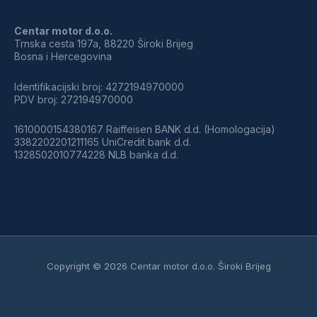
Centar motor d.o.o.
Trnska cesta 197a, 88220 Široki Brijeg
Bosna i Hercegovina
Identifikacijski broj: 4272194970000
PDV broj: 272194970000
1610000154380167 Raiffeisen BANK d.d. (Homologacija)
3382202201211165 UniCredit bank d.d.
1328502010774228 NLB banka d.d.
Copyright © 2026 Centar motor d.o.o. Široki Brijeg