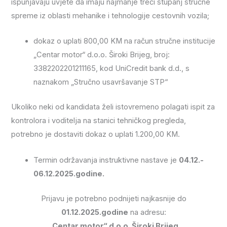
ispunjavaju uvjete da imaju najmanje treći stupanj stručne
spreme iz oblasti mehanike i tehnologije cestovnih vozila;
dokaz o uplati 800,00 KM na račun stručne institucije
„Centar motor“ d.o.o. Široki Brijeg, broj:
3382202201211165, kod UniCredit bank d.d., s
naznakom „Stručno usavršavanje STP“
Ukoliko neki od kandidata želi istovremeno polagati ispit za
kontrolora i voditelja na stanici tehničkog pregleda,
potrebno je dostaviti dokaz o uplati 1.200,00 KM.
Termin održavanja instruktivne nastave je
04.12.-
06.12.2025.godine.
Prijavu je potrebno podnijeti najkasnije do
01.12.2025.godine
na adresu:
„Centar motor“ d.o.o. Široki Brijeg