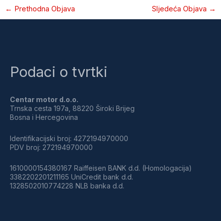
←
Prethodna Objava
Sljedeća Objava
→
Podaci o tvrtki
Centar motor d.o.o.
Trnska cesta 197a, 88220 Široki Brijeg
Bosna i Hercegovina
Identifikacijski broj: 4272194970000
PDV broj: 272194970000
1610000154380167 Raiffeisen BANK d.d. (Homologacija)
3382202201211165 UniCredit bank d.d.
1328502010774228 NLB banka d.d.