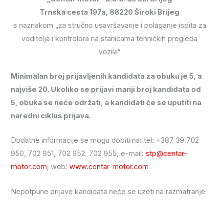
Trnska cesta 197a, 88220 Široki Brijeg
s naznakom „za stručno usavršavanje i polaganje ispita za
voditelja i kontrolora na stanicama tehničkih pregleda
vozila“
Minimalan broj prijavljenih kandidata za obuku je 5, a
najviše 20. Ukoliko se prijavi manji broj kandidata od
5, obuka se neće održati, a kandidati će se uputiti na
naredni ciklus prijava.
Dodatne informacije se mogu dobiti na: tel: +387 39 702
950, 702 951, 702 952, 702 955; e-mail:
stp@centar-
motor.com
; web:
www.centar-motor.com
Nepotpune prijave kandidata neće se uzeti na razmatranje