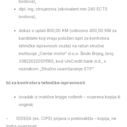
bodova),
dipl. ing. strojarstva (ekvivalent min 240 ECTS
bodova),
dokaz o uplati 800,00 KM (odnosno 400,00 KM za
kandidate koji imaju položen ispit za kontrolora
tehničke ispravnosti vozila) na račun stručne
institucije „Centar motor“ d.o.o. Široki Brijeg, broj:
3382202201211165, kod UniCredit bank d.d., s
naznakom „Stručno usavršavanje STP“.
b) za kontrolora tehničke ispravnosti
izvadak iz matične knjige rođenih – ovjerena kopija ili
original;
– IDDEEA (ex. CIPS) prijava o prebivalištu – kopija, ne
treba ovjeravati;