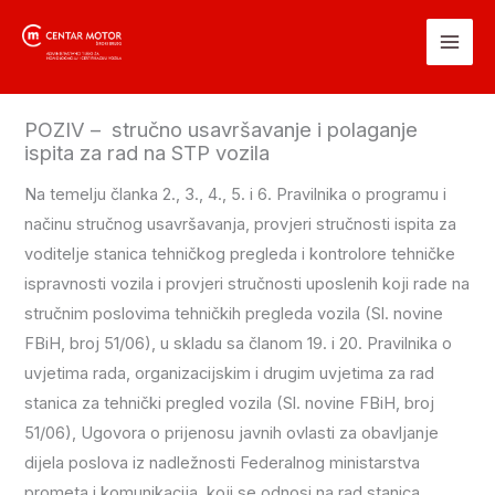
Skip
to
content
POZIV – stručno usavršavanje i polaganje
ispita za rad na STP vozila
Na temelju članka 2., 3., 4., 5. i 6. Pravilnika o programu i
načinu stručnog usavršavanja, provjeri stručnosti ispita za
voditelje stanica tehničkog pregleda i kontrolore tehničke
ispravnosti vozila i provjeri stručnosti uposlenih koji rade na
stručnim poslovima tehničkih pregleda vozila (Sl. novine
FBiH, broj 51/06), u skladu sa članom 19. i 20. Pravilnika o
uvjetima rada, organizacijskim i drugim uvjetima za rad
stanica za tehnički pregled vozila (Sl. novine FBiH, broj
51/06), Ugovora o prijenosu javnih ovlasti za obavljanje
dijela poslova iz nadležnosti Federalnog ministarstva
prometa i komunikacija, koji se odnosi na rad stanica