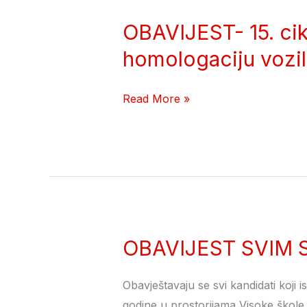
OBAVIJEST- 15. cik
OBAVIJEST-
15.
homologaciju vozil
ciklus
Edukacije/
Read More »
relicenciranja
stručnog
osoblja
za
homologaciju
vozila
OBAVIJEST SVIM ST
OBAVIJEST SVIM
STP
–
Obavještavaju se svi kandidati koji 
godine u prostorijama Visoke škole 