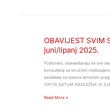
stručnog
osoblja
za
homologaciju
vozila
OBAVIJEST SVIM S
OBAVIJEST
SVIM
juni/lipanj 2025.
STPV
–
Poštovani, obavještavaju se sve sta
LICENCINI
konzultaciji sa stručnim institucijam
ISPIT maj/svibanj
kandidate sa stanica tehničkih preg
–
ISPITA DATUM NADLEŽNA SI SJED
juni/lipanj 2025.
Read More »