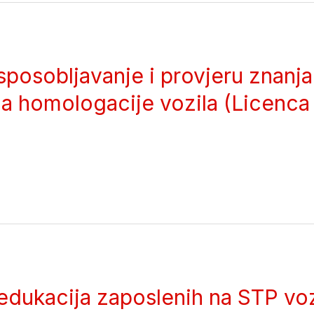
sposobljavanje i provjeru znanj
a homologacije vozila (Licenca 
dukacija zaposlenih na STP voz
enih