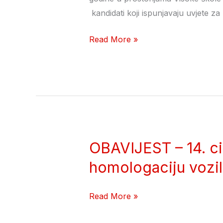
licencni
kandidati koji ispunjavaju uvjete z
ispit
Read More »
MOSTAR
11.09.2025.
OBAVIJEST – 14. ci
OBAVIJEST
–
homologaciju vozil
14.
ciklus
Read More »
Edukacije/
relicenciranja