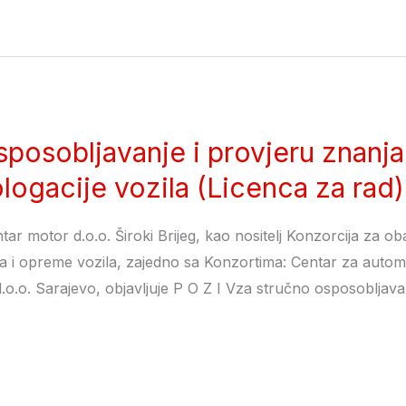
sposobljavanje i provjeru znanja
ogacije vozila (Licenca za rad)
ntar motor d.o.o. Široki Brijeg, kao nositelj Konzorcija za ob
ja i opreme vozila, zajedno sa Konzortima: Centar za automo
.o.o. Sarajevo, objavljuje P O Z I Vza stručno osposobljava