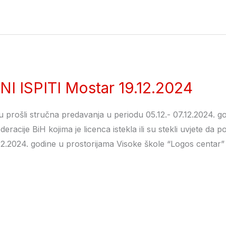
I ISPITI Mostar 19.12.2024
su prošli stručna predavanja u periodu 05.12.- 07.12.2024. god
deracije BiH kojima je licenca istekla ili su stekli uvjete da p
i 19.12.2024. godine u prostorijama Visoke škole “Logos cen