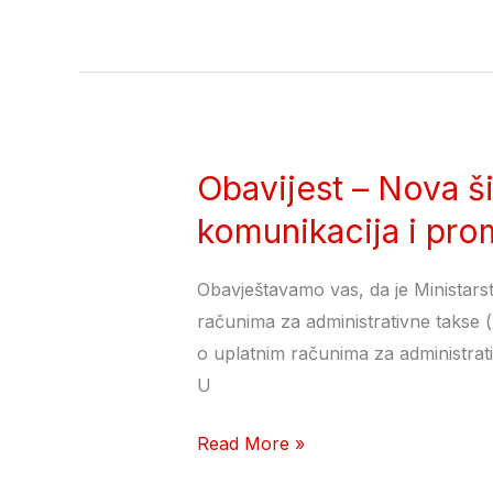
poslovima
homologacije
vozila
(Licenca
za
rad)
Obavijest – Nova š
Obavijest
–
komunikacija i pr
Nova
šifra
Obavještavamo vas, da je Ministars
budžetske
računima za administrativne takse (
organizacije za
o uplatnim računima za administrativ
Ministarstvo
U
komunikacija
i
Read More »
prometa