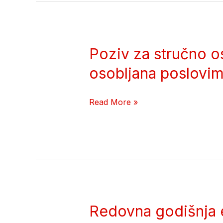
Poziv za stručno o
Poziv
za
osobljana poslovim
stručno
osposobljavanje
Read More »
i
provjeru
znanja
stručnog
osobljana
poslovima
homologacije
Redovna godišnja e
Redovna godišnja edukacija zaposl
vozila
na