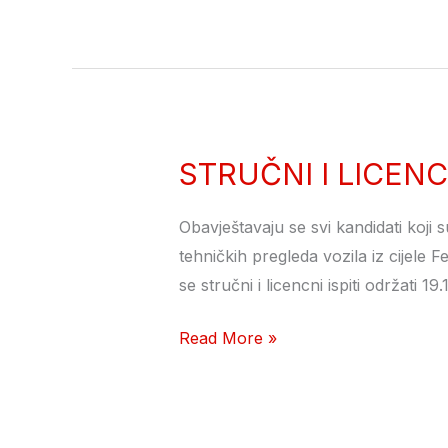
Bosne
i
Hercegovine
STRUČNI I LICENCN
STRUČNI
I
LICENCNI
Obavještavaju se svi kandidati koji 
ISPITI
tehničkih pregleda vozila iz cijele Fe
Mostar
se stručni i licencni ispiti održat
19.12.2024
Read More »