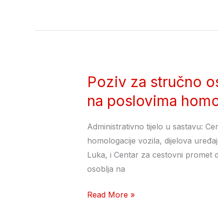
Poziv za stručno o
Poziv
za
na poslovima homol
stručno
osposobljavanje
Administrativno tijelo u sastavu: Ce
i
homologacije vozila, dijelova uređa
provjeru
Luka, i Centar za cestovni promet d
znanja
osoblja na
stručnog
osoblja
Read More »
na