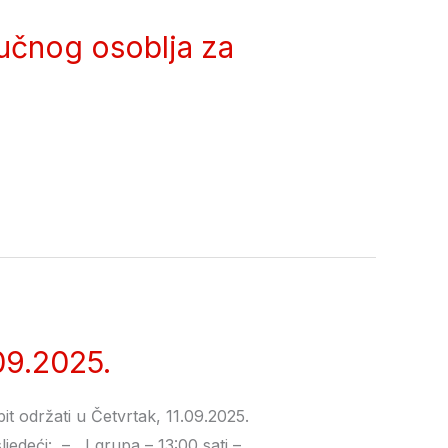
ručnog osoblja za
09.2025.
it održati u Četvrtak, 11.09.2025.
ljedeći: – I grupa – 13:00 sati –