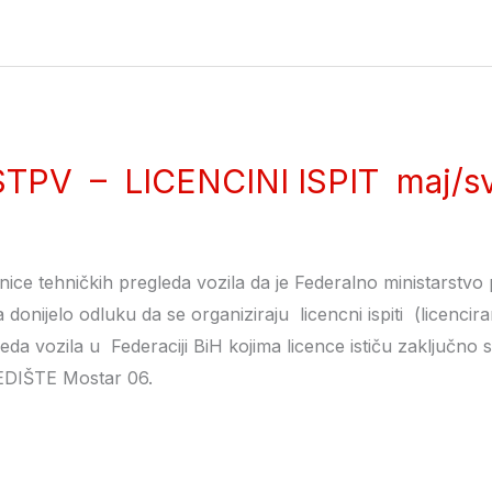
TPV – LICENCINI ISPIT maj/sv
nice tehničkih pregleda vozila da je Federalno ministarstvo
a donijelo odluku da se organiziraju licencni ispiti (licencira
leda vozila u Federaciji BiH kojima licence ističu zaključn
IŠTE Mostar 06.