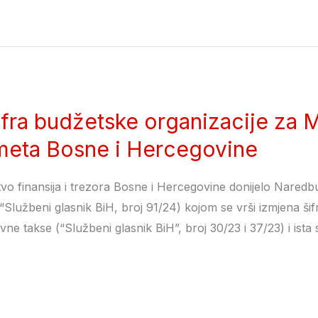
ifra budžetske organizacije za M
ometa Bosne i Hercegovine
tvo finansija i trezora Bosne i Hercegovine donijelo Nared
“Službeni glasnik BiH, broj 91/24) kojom se vrši izmjena šif
ne takse (“Službeni glasnik BiH”, broj 30/23 i 37/23) i ista s