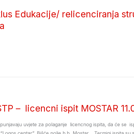
lus Edukacije/ relicenciranja st
a
P – licencni ispit MOSTAR 11.
ispunjavaju uvjete za polaganje licencnog ispita, da će se isp
“Logos centar”, Bišće polje b.b, Mostar. Termini ispita su s