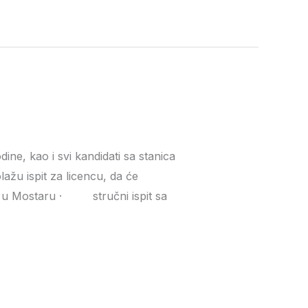
ine, kao i svi kandidati sa stanica
olažu ispit za licencu, da će
tar” u Mostaru · stručni ispit sa