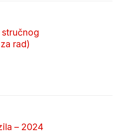
a stručnog
za rad)
ila – 2024