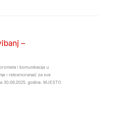
ibanj –
 prometa i komunikacija u
nje i relicenciranje) za sve
o sa 30.06.2025. godine. MJESTO