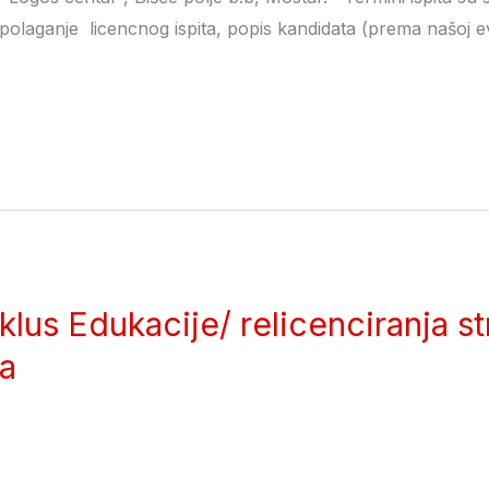
a polaganje licencnog ispita, popis kandidata (prema našoj e
klus Edukacije/ relicenciranja s
a