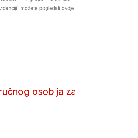
videnciji) možete pogledati ovdje
tručnog osoblja za